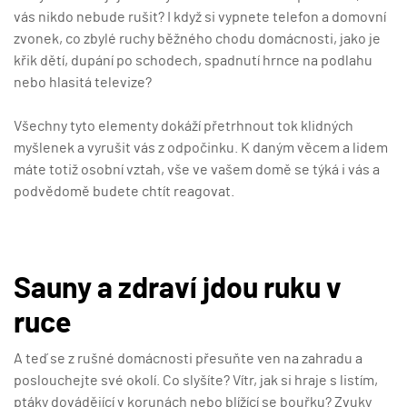
vás nikdo nebude rušit? I když si vypnete telefon a domovní
zvonek, co zbylé ruchy běžného chodu domácnosti, jako je
křik dětí, dupání po schodech, spadnutí hrnce na podlahu
nebo hlasitá televize?
Všechny tyto elementy dokáží přetrhnout tok klidných
myšlenek a vyrušit vás z odpočinku. K daným věcem a lidem
máte totiž osobní vztah, vše ve vašem domě se týká i vás a
podvědomě budete chtít reagovat.
Sauny a zdraví jdou ruku v
ruce
A teď se z rušné domácnosti přesuňte ven na zahradu a
poslouchejte své okolí. Co slyšíte? Vítr, jak si hraje s listím,
ptáky dovádějící v korunách nebo blížící se bouřku? Zvuky